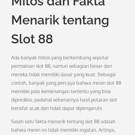
Mitos dan Fakta
Menarik tentang
Slot 88
Ada banyak mitos yang berkembang seputar
permainan slot 88, namun sebagian besar dari
mereka tidak memiliki dasar yang kuat. Sebagai
contoh, banyak yang percaya bahwa mesin slot 88
memiliki pola kemenangan tertentu yang bisa
diprediksi, padahal sebenarnya hasil putaran slot
bersifat acak dan tidak dapat dipengaruhi.
Salah satu fakta menarik tentang slot 88 adalah
bahwa mesin ini tidak memiliki ingatan. Artinya,