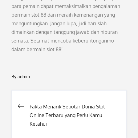
para pemain dapat memaksimalkan pengalaman
bermain slot 88 dan meraih kemenangan yang
menguntungkan. Jangan lupa, judi haruslah
dimainkan dengan tanggung jawab dan hiburan
semata. Selamat mencoba keberuntunganmu
dalam bermain slot 88!
By
admin
Post
Fakta Menarik Seputar Dunia Slot
Online Terbaru yang Perlu Kamu
navigation
Ketahui