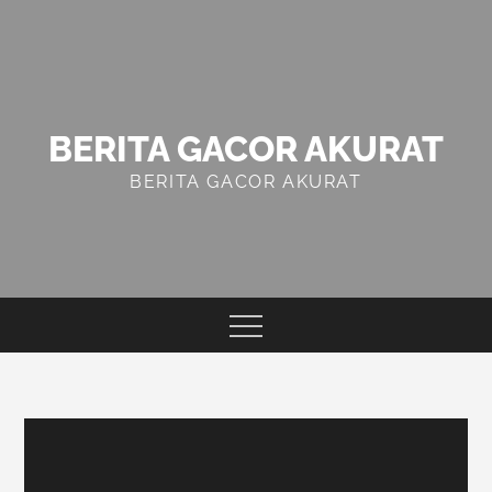
Skip
to
content
BERITA GACOR AKURAT
BERITA GACOR AKURAT