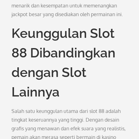
menarik dan kesempatan untuk memenangkan
jackpot besar yang disediakan oleh permainan ini.
Keunggulan Slot
88 Dibandingkan
dengan Slot
Lainnya
Salah satu keunggulan utama dari slot 88 adalah
tingkat keseruannya yang tinggi. Dengan desain
grafis yang menawan dan efek suara yang realistis,
pemain akan merasa seperti bermain di kasino