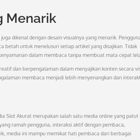
g Menarik
t juga dikenal dengan desain visualnya yang menarik. Penggun
betah untuk menelusuri setiap artikel yang disajikan. Tidak
kan kenyamanan dalam membaca tanpa membuat mata cepat lel
kreatif dan berpengalaman dalam menyajikan konten secara vi
engalaman membaca menjadi lebih menyenangkan dan interakt
ia Slot Akurat merupakan salah satu media online yang patut
k yang ramah pengguna, interaksi aktif dengan pembaca,
rik, media ini mampu memikat hati pembaca dari berbagai