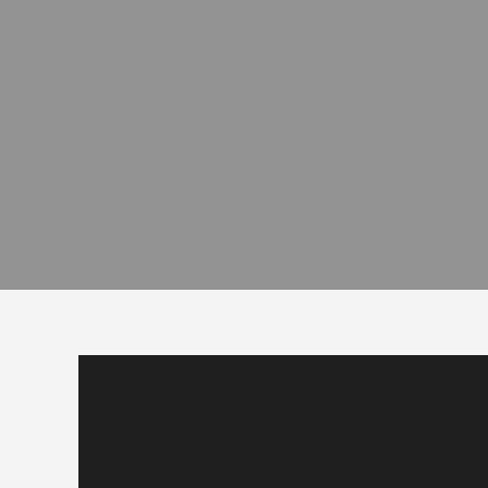
Skip
to
content