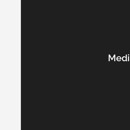
Media