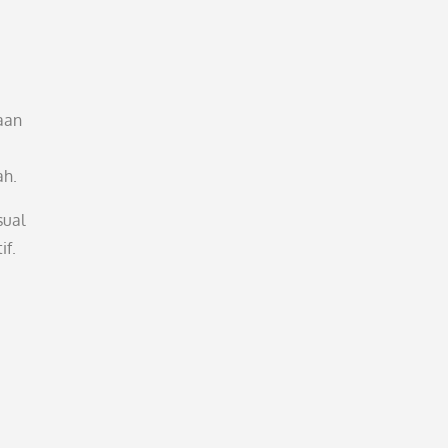
aan
ah.
sual
if.