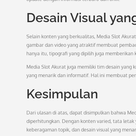
Desain Visual yan
Selain konten yang berkualitas, Media Slot Akura
gambar dan video yang atraktif membuat pembaca 
hanya itu, tipografi yang dipilih juga memberi
Media Slot Akurat juga memiliki tim desain yang 
yang menarik dan informatif. Hal ini membuat p
Kesimpulan
Dari ulasan di atas, dapat disimpulkan bahwa Med
diperhitungkan. Dengan konten varied, tata leta
keberagaman topik, dan desain visual yang mena