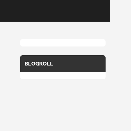
BLOGROLL