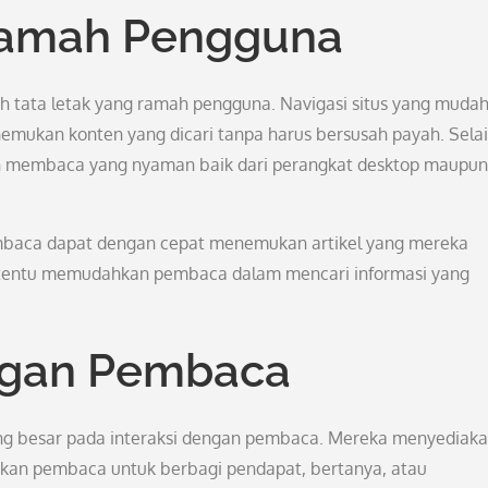
Ramah Pengguna
ah tata letak yang ramah pengguna. Navigasi situs yang muda
an konten yang dicari tanpa harus bersusah payah. Selain
n membaca yang nyaman baik dari perangkat desktop maupun
embaca dapat dengan cepat menemukan artikel yang mereka
ini tentu memudahkan pembaca dalam mencari informasi yang
engan Pembaca
ang besar pada interaksi dengan pembaca. Mereka menyediak
nkan pembaca untuk berbagi pendapat, bertanya, atau