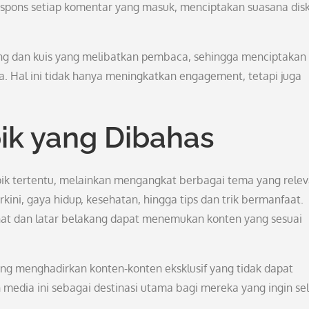
spons setiap komentar yang masuk, menciptakan suasana disk
lling dan kuis yang melibatkan pembaca, sehingga menciptakan
. Hal ini tidak hanya meningkatkan engagement, tetapi juga
k yang Dibahas
opik tertentu, melainkan mengangkat berbagai tema yang rele
rkini, gaya hidup, kesehatan, hingga tips dan trik bermanfaat.
t dan latar belakang dapat menemukan konten yang sesuai
ring menghadirkan konten-konten eksklusif yang tidak dapat
n media ini sebagai destinasi utama bagi mereka yang ingin se